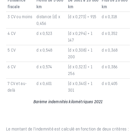
fiscale
km
km
km
3 CV ou moins
distance (d) x
(d x 0,273) + 915
d x 0,318
0,456
4 CV
d x 0,523
(d x 0,294) + 1
d x 0,352
147
5 CV
d x 0,548
(d x 0,308) + 1
d x 0,368
200
6 CV
d x 0,574
(d x 0,323) + 1
d x 0,386
256
7 CV et au-
d x 0,601
(d x 0,340) + 1
d x 0,405
delà
301
Barème indemnités kilométriques 2021
Le montant de l’indemnité est calculé en fonction de deux critères :