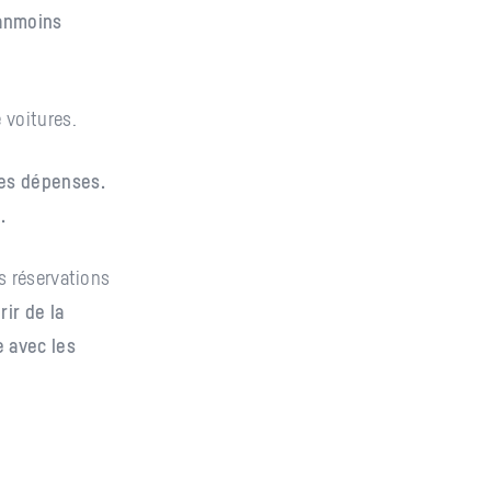
éanmoins
 voitures.
les dépenses.
.
es réservations
rir de la
e avec les