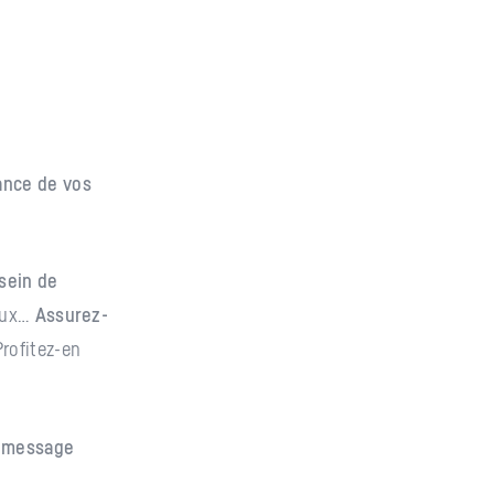
sance de vos
sein de
caux…
Assurez-
rofitez-en
e message