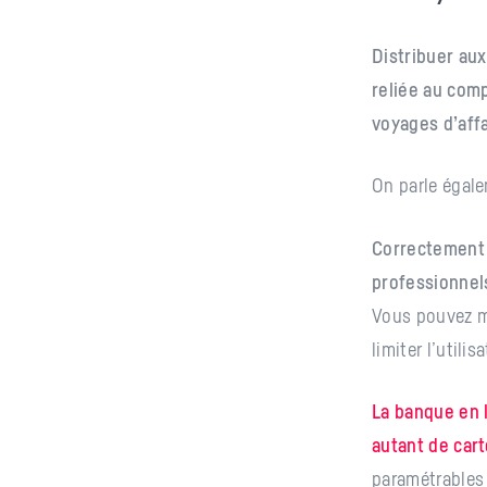
Distribuer au
reliée au comp
voyages d’affa
On parle égal
Correctement 
professionnel
Vous pouvez me
limiter l’utili
La banque en l
autant de car
paramétrables 