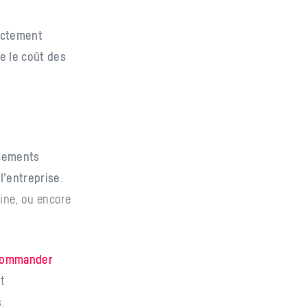
rectement
e le coût des
acements
l’entreprise
.
ine, ou encore
e commander
nt
.