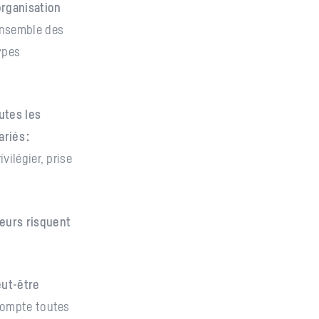
organisation
’ensemble des
ypes
utes les
riés :
vilégier, prise
teurs risquent
eut-être
 compte toutes