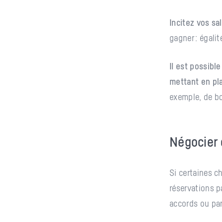
Incitez vos sa
gagner : égali
Il est possibl
mettant en pl
exemple, de bo
Négocier 
Si certaines c
réservations pa
accords ou par