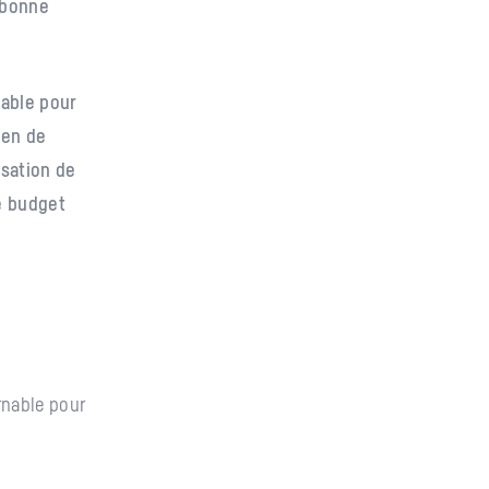
, bonne
sable pour
yen de
isation de
e budget
rnable pour