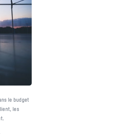
ans le budget
ient, les
t.