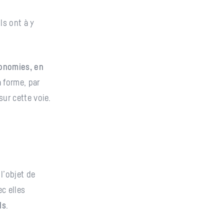
ls ont à y
conomies, en
 forme, par
ur cette voie.
l’objet de
ec elles
ls
.