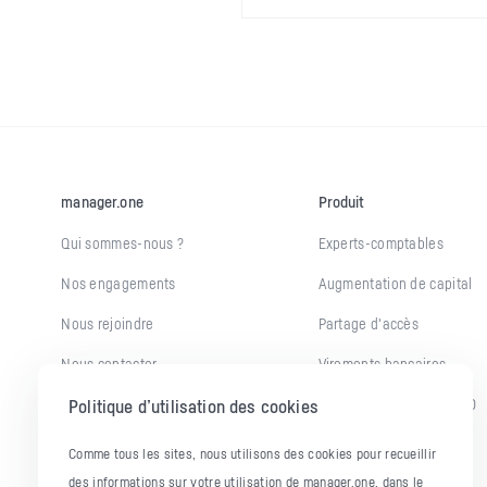
manager.one
Produit
Qui sommes-nous ?
Experts-comptables
Nos engagements
Augmentation de capital
Nous rejoindre
Partage d'accès
Nous contacter
Virements bancaires
Opposition sur la carte
Encaissement - TPE/VAD
Politique d’utilisation des cookies
API - Documentation
Chèques
Comme tous les sites, nous utilisons des cookies pour recueillir
des informations sur votre utilisation de manager.one, dans le
Nouveautés