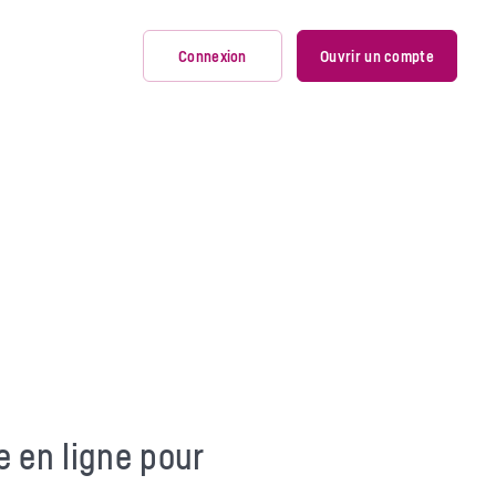
Connexion
Ouvrir un compte
ion des dépenses de
et intuitive.
s au sein de votre
moyens de
t
 où.
on des dépenses de frais
ein de votre entreprise.
s de
sure.
 en ligne pour