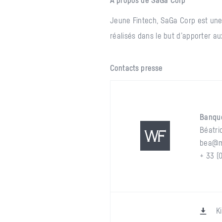
À propos de SaGa Corp
Jeune Fintech, SaGa Corp est une
réalisés dans le but d’apporter aux
Contacts presse
Banqu
Béatri
bea@m
+ 33 (
Ki