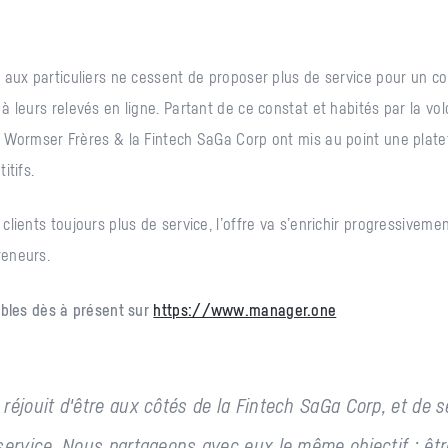
 aux particuliers ne cessent de proposer plus de service pour un co
à leurs relevés en ligne. Partant de ce constat et habités par la vol
e Wormser Frères & la Fintech SaGa Corp ont mis au point une plat
itifs.
clients toujours plus de service, l’offre va s’enrichir progressivemen
reneurs.
nibles dès à présent sur
https://www.manager.one
réjouit d'être aux côtés de la Fintech SaGa Corp, et de 
service. Nous partageons avec eux le même objectif : êtr