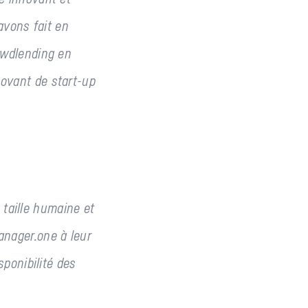
vons fait en
owdlending en
novant de start-up
taille humaine et
anager.one à leur
sponibilité des