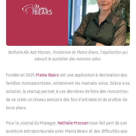
Nathalie Abi Aad Moysan, Fondatrice de Mama Bears, l'application qui
adoucit le quotidien des mamans solos.
Fondée en 2019,
Mama Bears
est une application à destination des
familles monoparentales, notamment les mamans solos. Grâce à sa
solution, la startup permet à ces dernières de faire des rencontres,
de se créer un réseau amical à des fins d’entraide et de profiter de
bons plans.
Pour le Journal du Manager,
Nathalie Moysan
nous fait part de son
aventure entrepreneuriale avec Mama Bears et des difficultés que