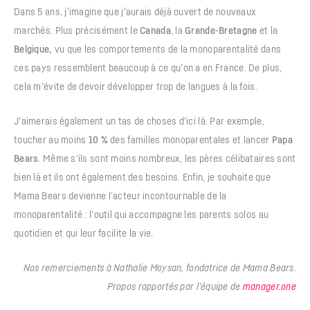
Dans 5 ans, j’imagine que j’aurais déjà ouvert de nouveaux
marchés. Plus précisément le
Canada
, la
Grande-Bretagne
et la
Belgique,
vu que les comportements de la monoparentalité dans
ces pays ressemblent beaucoup à ce qu’on a en France. De plus,
cela m’évite de devoir développer trop de langues à la fois.
J’aimerais également un tas de choses d’ici là. Par exemple,
toucher au moins
10 %
des familles monoparentales et lancer
Papa
Bears
. Même s’ils sont moins nombreux, les pères célibataires sont
bien là et ils ont également des besoins. Enfin, je souhaite que
Mama Bears devienne l’acteur incontournable de la
monoparentalité : l’outil qui accompagne les parents solos au
quotidien et qui leur facilite la vie.
Nos remerciements à
Nathalie
Moysan
, f
ondatr
ice
de
Mama Bears
.
Propos rapportés par l’équipe de
manager.one