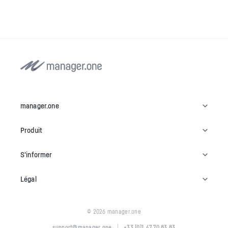
manager.one
Produit
S'informer
Légal
© 2026 manager.one
|
support@manager.one
+33 (0)1 47 70 83 83