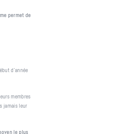
forme permet de
début d’année
 leurs membres
s jamais leur
moyen le plus