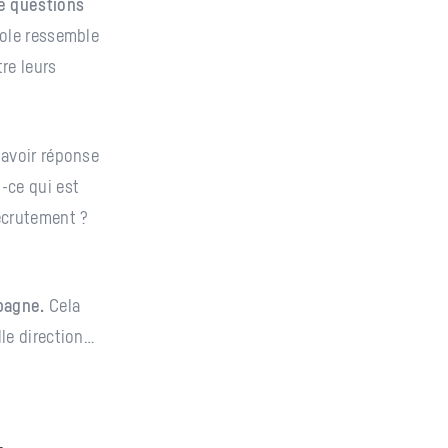
de questions
cole ressemble
tre leurs
’avoir réponse
-ce qui est
ecrutement ?
pagne.
Cela
lle direction…