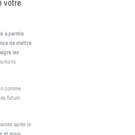
é votre
le a permis
ance de mettre
algré les
réunions
tion comme
es futurs
aines après le
e et nous