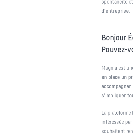
spontanéité e
d’entreprise
.
Bonjour É
Pouvez-vo
Magma est une
en place un pr
accompagner l
s’impliquer t
La plateforme 
intéressée par
souhaitent ren