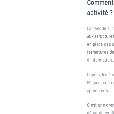
Comment l
activité ?
La période a, 
aux structure
en place des s
fermetures d
d’information
Depuis, les ét
Magma pour eng
apprenants.
C’est une gra
début du confi