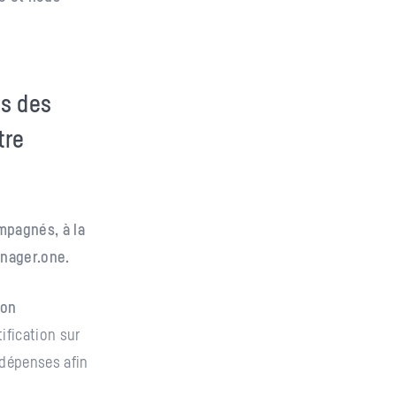
ns des
tre
mpagnés, à la
anager.one.
ion
ification sur
 dépenses afin