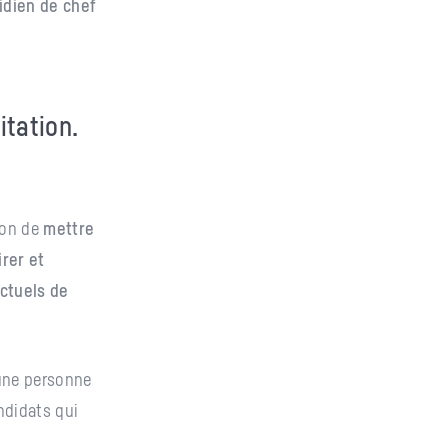
idien de chef
itation.
ion de
mettre
rer et
ctuels de
 une personne
ndidats qui