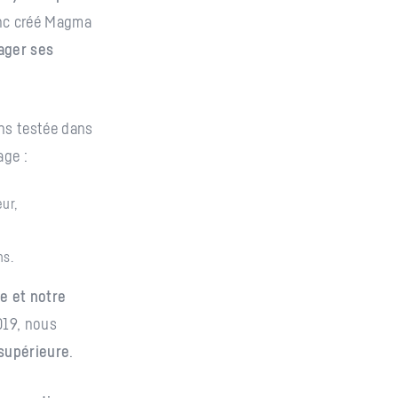
nc créé Magma
ager ses
ons testée dans
age :
ur,
ns.
e et notre
019, nous
 supérieure
.