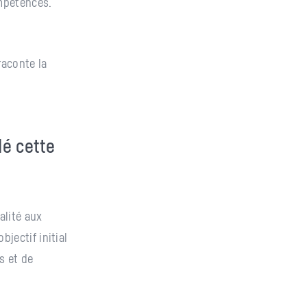
mpétences.
raconte la
dé cette
alité aux
bjectif initial
s et de