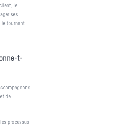
lient, le
gager ses
 le tournant
ionne-t-
accompagnons
et de
 les processus