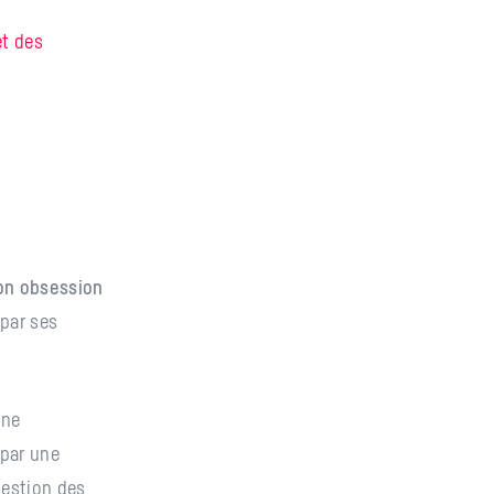
et des
on obsession
par ses
une
 par une
gestion des