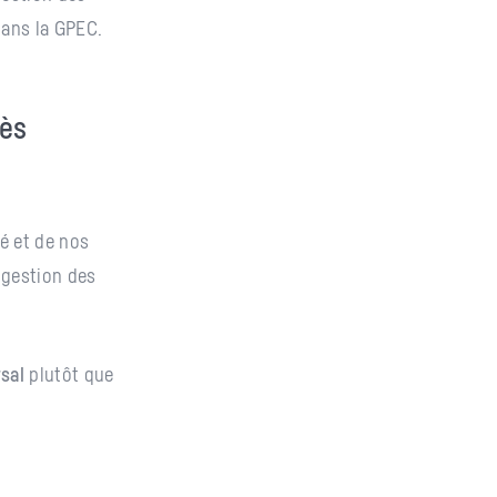
dans la GPEC.
cès
é et de nos
 gestion des
sal
plutôt que