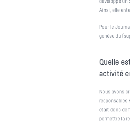
développe un 
Ainsi, elle ent
Pour le Journ
genèse du (sup
Quelle est
activité 
Nous avons c
responsables
était donc de f
permettre la r