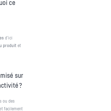
uoi ce
es
d’ici
u produit
et
 misé sur
ctivité ?
es ou des
et facilement