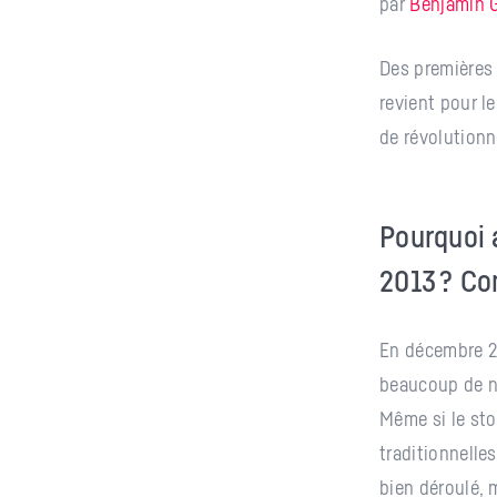
par
Benjamin 
Des premières 
revient pour l
de révolutionn
Pourquoi 
2013 ? Co
En décembre 20
beaucoup de 
Même si le sto
traditionnelles
bien déroulé, m