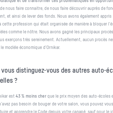
diatique et de transformer ces problématiques en opportun
de nous faire connaitre, de nous faire découvrir auprès de fo
nt, et ainsi de lever des fonds. Nous avons également appris
à cette profession qui était organisée de manière à bloquer l
les comme le nôtre. Nous avons gagné les principaux procès
us exerçons très sereinement. Actuellement, aucun procès ne
 le modèle économique d’Ornikar.
ous distinguez-vous des autres auto-éc
elles ?
rnikar est
43 % moins cher
que le prix moyen des auto-écoles e
 n’avez pas besoin de bouger de votre salon, vous pouvez vous
uire et apprendre le Code depuis votre canapé, sauf pour le j