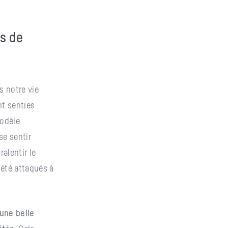
rs de
 notre vie
nt senties
modèle
se sentir
alentir le
 été attaqués à
une belle