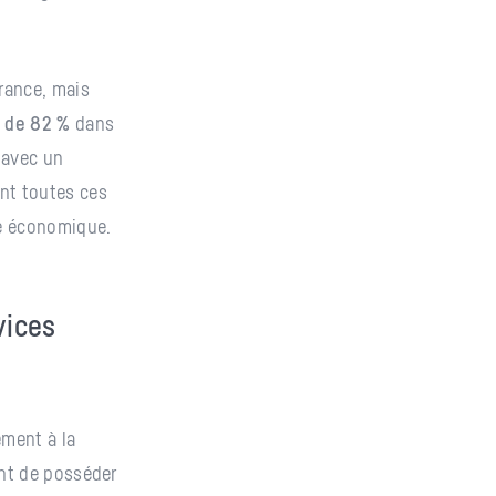
France, mais
n de 82 %
dans
 avec un
nt toutes ces
le économique.
vices
ment à la
ent de posséder