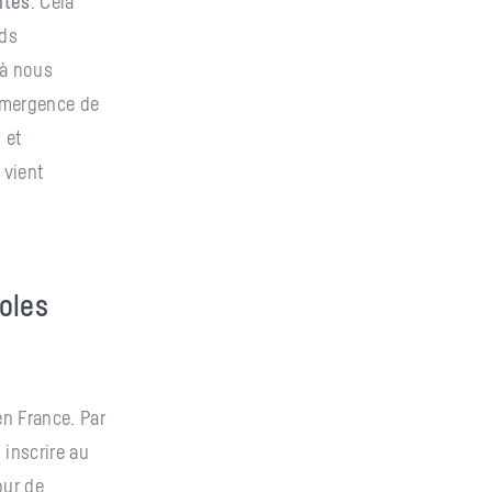
ités
. Cela
nds
 à nous
’émergence de
 et
 vient
oles
n France. Par
 inscrire au
our de