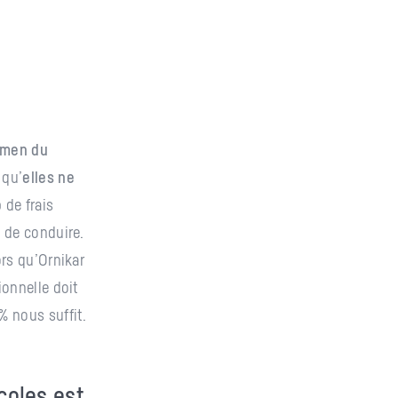
amen du
 qu’
elles ne
 de frais
s de conduire.
ors qu’Ornikar
tionnelle doit
% nous suffit.
coles est