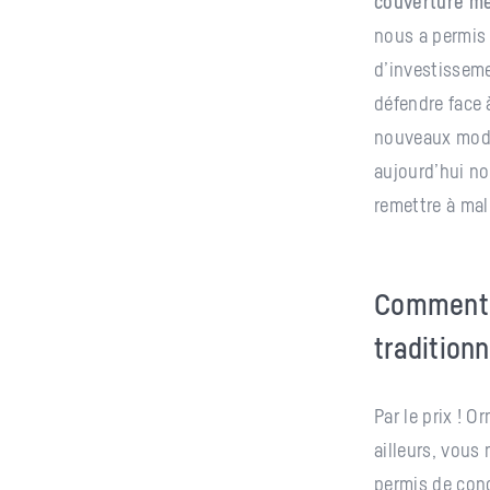
couverture mé
nous a permis 
d’investisseme
défendre face 
nouveaux modè
aujourd’hui no
remettre à mal
Comment v
traditionn
Par le prix ! O
ailleurs, vous
permis de cond