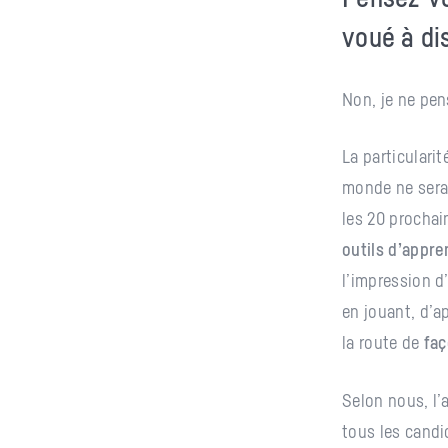
voué à di
Non, je ne pen
La particulari
monde ne sera 
les 20 procha
outils d’appre
l’impression 
en jouant, d’a
la route de
faç
Selon nous, l’
tous les candi