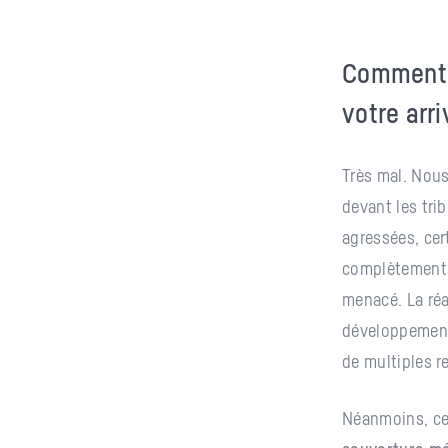
Comment l
votre arr
Très mal. Nou
devant les tri
agressées, cer
complètement d
menacé. La réa
développement 
de multiples r
Néanmoins, ces