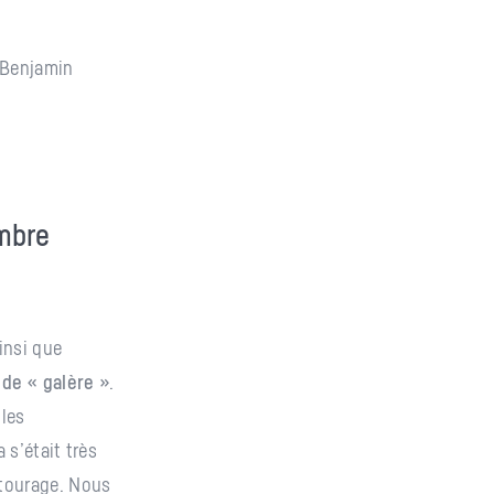
, Benjamin
embre
insi que
de « galère »
.
oles
 s’était très
tourage. Nous