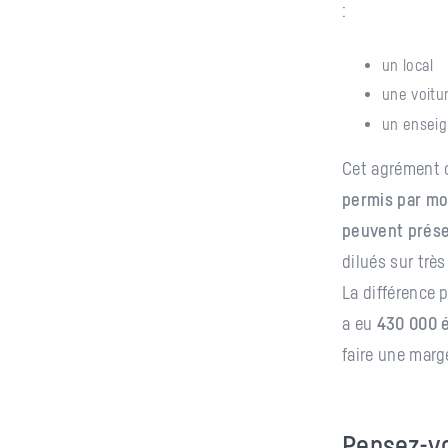
:
un local
une voitu
un enseig
Cet agrément o
permis par mo
peuvent prése
dilués sur trè
La différence 
a eu
430 000 
faire une marg
Pensez-vo