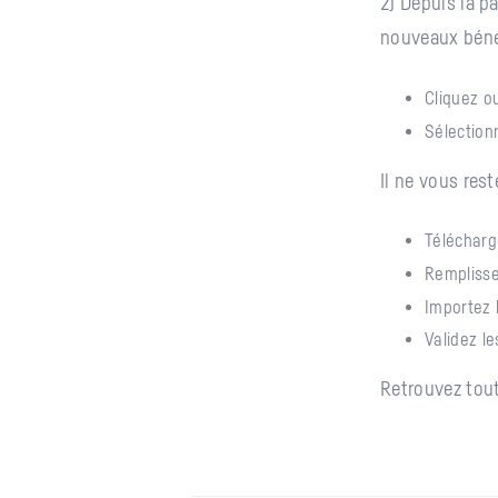
2) Depuis la 
nouveaux bénéf
Cliquez o
Sélectio
Il ne vous rest
Télécharg
Remplisse
Importez 
Validez le
Retrouvez tout