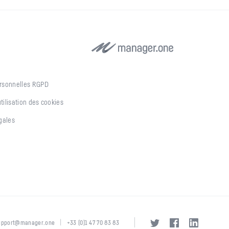
rsonnelles RGPD
utilisation des cookies
gales
|
upport@manager.one
+33 (0)1 47 70 83 83