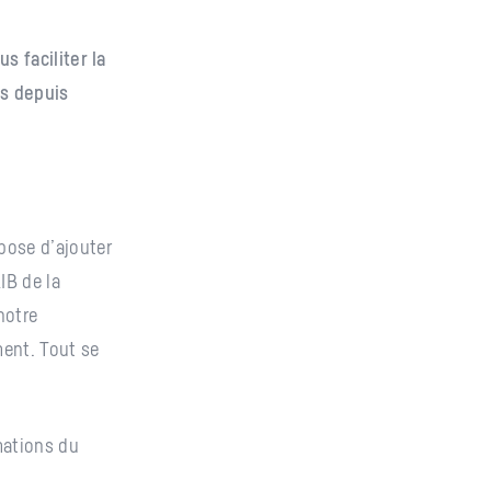
s faciliter la
es depuis
pose d’ajouter
IB de la
notre
ment. Tout se
mations du