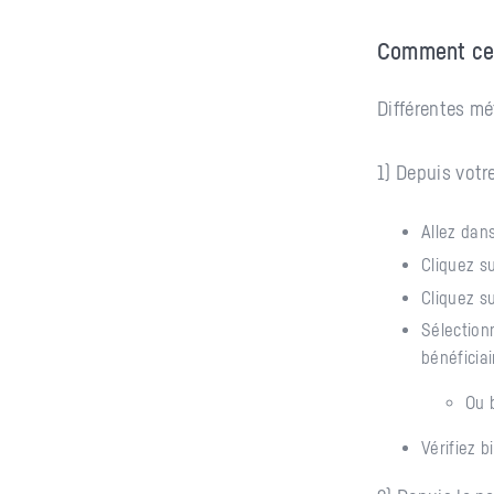
Comment cela
Différentes mé
1) Depuis votr
Allez dan
Cliquez s
Cliquez s
Sélectio
bénéficiai
Ou 
Vérifiez b